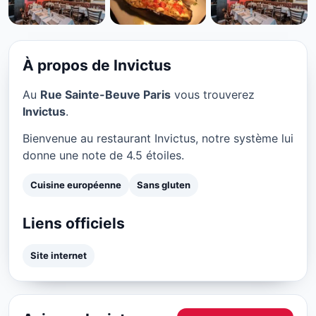
CUISINE EUROPÉENNE
Invictus à Paris
★ 4.5/5
À propos de Invictus
Au
Rue Sainte-Beuve Paris
vous trouverez
Invictus
.
Bienvenue au restaurant Invictus, notre système lui
donne une note de 4.5 étoiles.
Cuisine européenne
Sans gluten
Liens officiels
Site internet