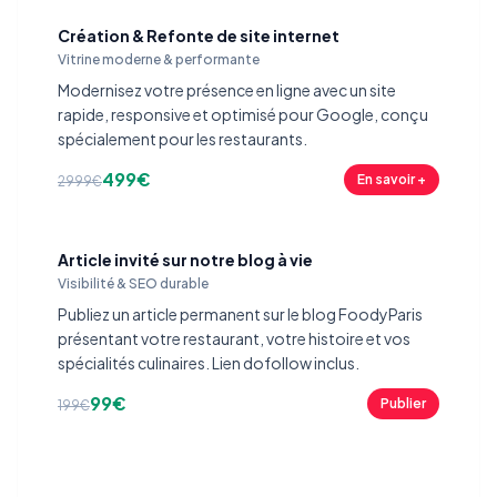
Création & Refonte de site internet
Vitrine moderne & performante
Modernisez votre présence en ligne avec un site
rapide, responsive et optimisé pour Google, conçu
spécialement pour les restaurants.
499€
En savoir +
2999€
Article invité sur notre blog à vie
Visibilité & SEO durable
Publiez un article permanent sur le blog FoodyParis
présentant votre restaurant, votre histoire et vos
spécialités culinaires. Lien dofollow inclus.
99€
Publier
199€