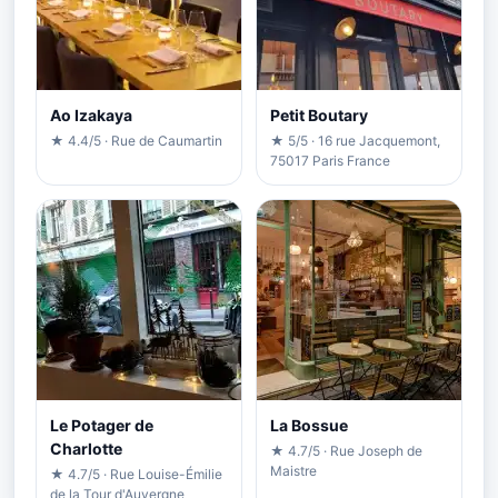
Ao Izakaya
Petit Boutary
★ 4.4/5 · Rue de Caumartin
★ 5/5 · 16 rue Jacquemont,
75017 Paris France
Le Potager de
La Bossue
Charlotte
★ 4.7/5 · Rue Joseph de
Maistre
★ 4.7/5 · Rue Louise-Émilie
de la Tour d'Auvergne