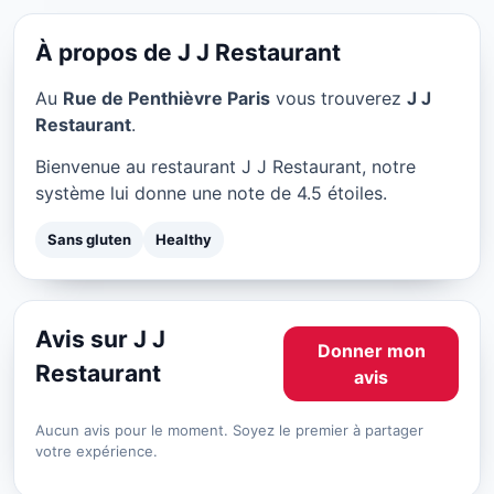
J J Restaurant à Paris
★ 4.5/5
À propos de J J Restaurant
Au
Rue de Penthièvre Paris
vous trouverez
J J
Restaurant
.
Bienvenue au restaurant J J Restaurant, notre
système lui donne une note de 4.5 étoiles.
Sans gluten
Healthy
Avis sur J J
Donner mon
Restaurant
avis
Aucun avis pour le moment. Soyez le premier à partager
votre expérience.