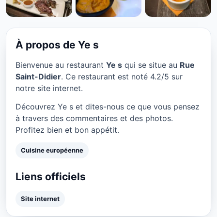
CUISINE EUROPÉENNE
Ye s à Paris
★ 4.2/5
À propos de Ye s
Bienvenue au restaurant
Ye s
qui se situe au
Rue
Saint-Didier
. Ce restaurant est noté 4.2/5 sur
notre site internet.
Découvrez Ye s et dites-nous ce que vous pensez
à travers des commentaires et des photos.
Profitez bien et bon appétit.
Cuisine européenne
Liens officiels
Site internet