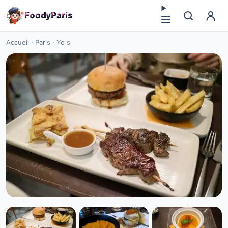
F
o
o
d
y
P
a
r
i
s
Accueil
·
Paris
·
Ye s