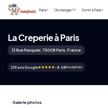
▾
▾
▾
Paris
Où manger ?
Sortir à Paris
La Creperie à Paris
12 Rue Pasquier, 75008 Paris, France
•
239 avis Google
4.1/5
FoodyParis
Galerie photos