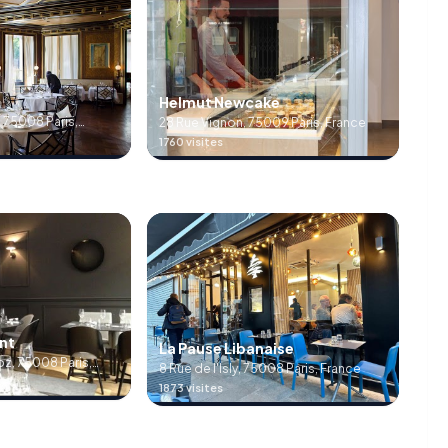
Helmut Newcake
 75008 Paris,
28 Rue Vignon, 75009 Paris, France
1760 visites
nt
La Pause Libanaise
z, 75008 Paris,
8 Rue de l'Isly, 75008 Paris, France
1873 visites