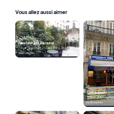
Vous allez aussi aimer
Restaurant Akrame
7 Rue Tronchet, 75008 Paris, France
1555 visites
Tama sushi
19 Rue d'Antin, 75
1678 visites