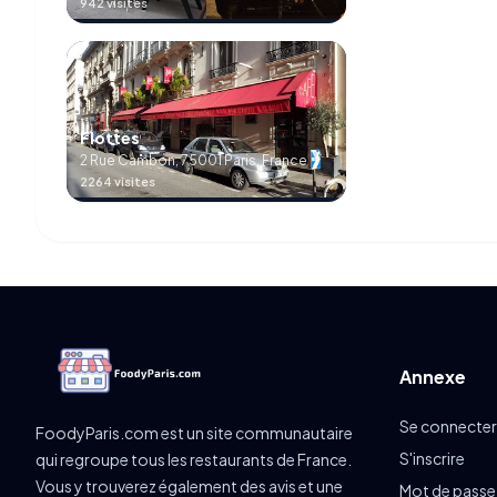
942 visites
Flottes
2 Rue Cambon, 75001 Paris, France
2264 visites
Annexe
Se connecter
FoodyParis.com est un site communautaire
S'inscrire
qui regroupe tous les restaurants de France.
Vous y trouverez également des avis et une
Mot de passe