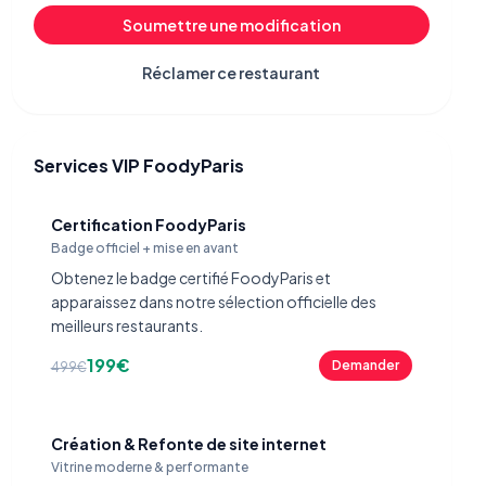
Soumettre une modification
Réclamer ce restaurant
Services VIP FoodyParis
Certification FoodyParis
Badge officiel + mise en avant
Obtenez le badge certifié FoodyParis et
apparaissez dans notre sélection officielle des
meilleurs restaurants.
199€
Demander
499€
Création & Refonte de site internet
Vitrine moderne & performante