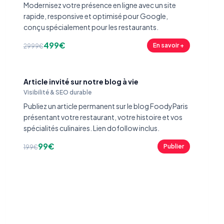
Modernisez votre présence en ligne avec un site
rapide, responsive et optimisé pour Google,
conçu spécialement pour les restaurants.
499€
En savoir +
2999€
Article invité sur notre blog à vie
Visibilité & SEO durable
Publiez un article permanent sur le blog FoodyParis
présentant votre restaurant, votre histoire et vos
spécialités culinaires. Lien dofollow inclus.
99€
Publier
199€