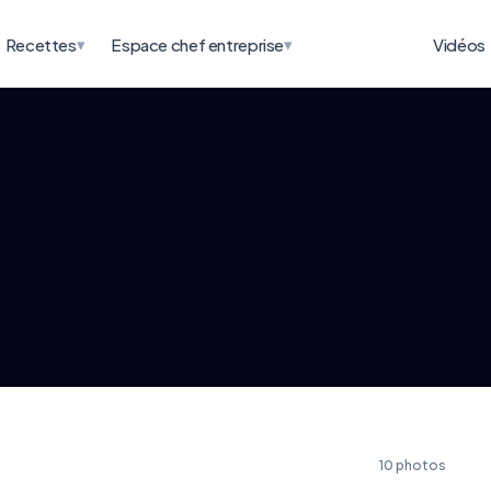
▾
▾
Recettes
Espace chef entreprise
Vidéos
10 photos