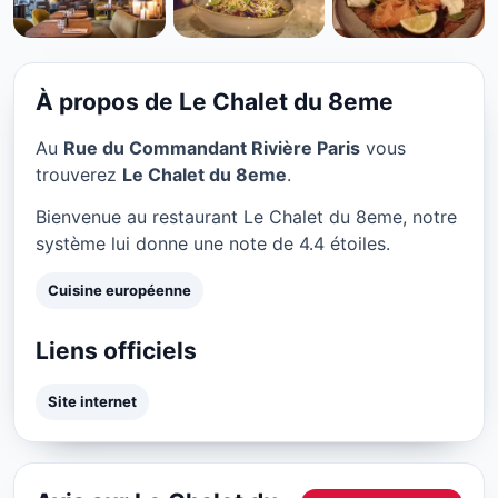
CUISINE EUROPÉENNE
Le Chalet du 8eme à Paris
★ 4.4/5
À propos de Le Chalet du 8eme
Au
Rue du Commandant Rivière Paris
vous
trouverez
Le Chalet du 8eme
.
Bienvenue au restaurant Le Chalet du 8eme, notre
système lui donne une note de 4.4 étoiles.
Cuisine européenne
Liens officiels
Site internet