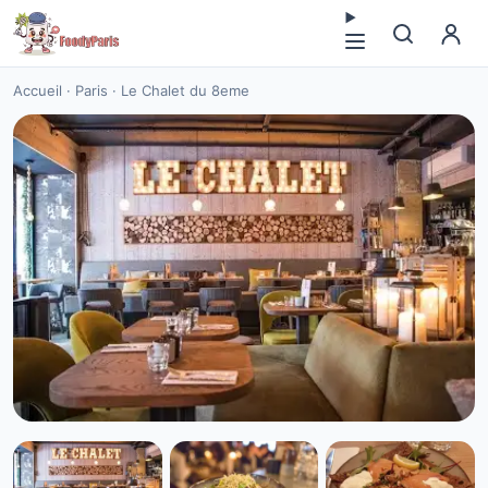
Accueil
·
Paris
·
Le Chalet du 8eme