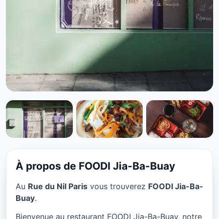
SANS GLUTEN
FOODI Jia-Ba-Buay à Paris
★ 4.7/5
À propos de FOODI Jia-Ba-Buay
Au
Rue du Nil Paris
vous trouverez
FOODI Jia-Ba-
Buay
.
Bienvenue au restaurant FOODI Jia-Ba-Buay, notre