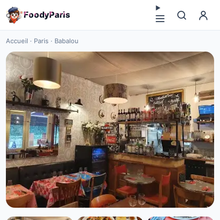
F
o
o
d
y
P
a
r
i
s
Accueil
·
Paris
·
Babalou