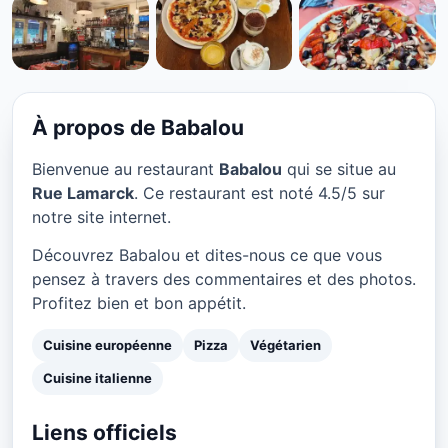
CUISINE EUROPÉENNE
Babalou à Paris
★ 4.5/5
À propos de Babalou
Bienvenue au restaurant
Babalou
qui se situe au
Rue Lamarck
. Ce restaurant est noté 4.5/5 sur
notre site internet.
Découvrez Babalou et dites-nous ce que vous
pensez à travers des commentaires et des photos.
Profitez bien et bon appétit.
Cuisine européenne
Pizza
Végétarien
Cuisine italienne
Liens officiels