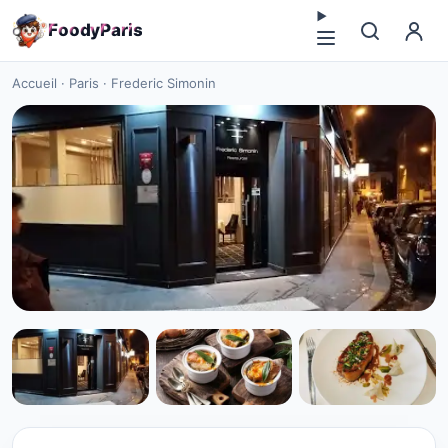
F
o
o
d
y
P
a
r
i
s
Accueil
·
Paris
·
Frederic Simonin
CUISINE EUROPÉENNE
Frederic Simonin à Paris