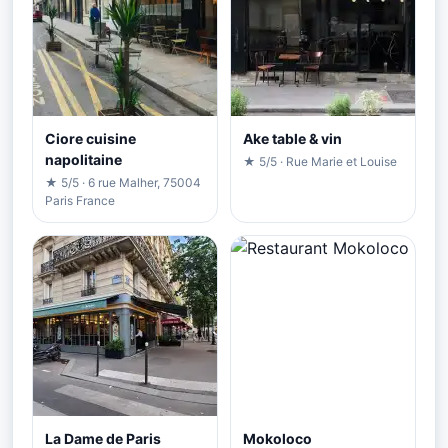
Ciore cuisine
Ake table & vin
napolitaine
★ 5/5 · Rue Marie et Louise
★ 5/5 · 6 rue Malher, 75004
Paris France
La Dame de Paris
Mokoloco