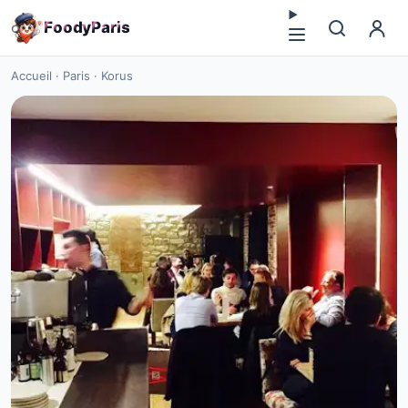
F
o
o
d
y
P
a
r
i
s
Accueil
·
Paris
·
Korus