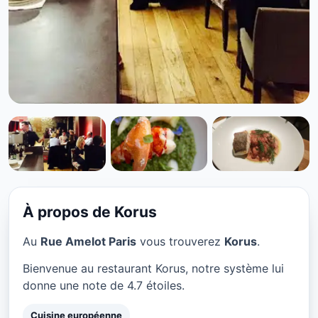
CUISINE EUROPÉENNE
Korus à Paris
★ 4.7/5
À propos de Korus
Au
Rue Amelot Paris
vous trouverez
Korus
.
Bienvenue au restaurant Korus, notre système lui
donne une note de 4.7 étoiles.
Cuisine européenne