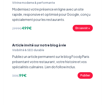
Vitrine moderne & performante
Modernisez votre présence en ligne avec un site
rapide, responsive et optimisé pour Google, conçu
spécialement pour les restaurants.
499€
En savoir +
2999€
Article invité sur notre blog à vie
Visibilité & SEO durable
Publiez un article permanent sur le blog FoodyParis
présentant votre restaurant, votre histoire et vos
spécialités culinaires. Lien dofollow inclus.
99€
Publier
199€