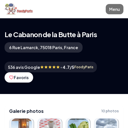
Menu
Le Cabanon de la Butte à Paris
6 Rue Lamarck, 75018 Paris, France
•
536 avis Google
4.7/5
FoodyParis
Favoris
Galerie photos
10 photos