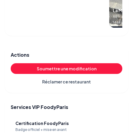
La Mandi
68 Rue Lepi
1468 visites
Actions
Soumettre une modification
Réclamer ce restaurant
Services VIP FoodyParis
Certification FoodyParis
Badge officiel + mise en avant