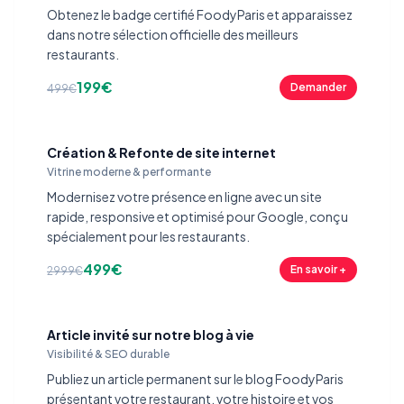
Obtenez le badge certifié FoodyParis et apparaissez
dans notre sélection officielle des meilleurs
restaurants.
199€
Demander
499€
Création & Refonte de site internet
Vitrine moderne & performante
Modernisez votre présence en ligne avec un site
rapide, responsive et optimisé pour Google, conçu
spécialement pour les restaurants.
499€
En savoir +
2999€
Article invité sur notre blog à vie
Visibilité & SEO durable
Publiez un article permanent sur le blog FoodyParis
présentant votre restaurant, votre histoire et vos