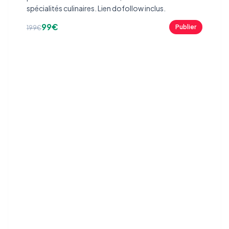
spécialités culinaires. Lien dofollow inclus.
99€
Publier
199€