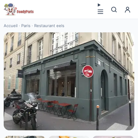
Accueil
·
Paris
·
Restaurant eels