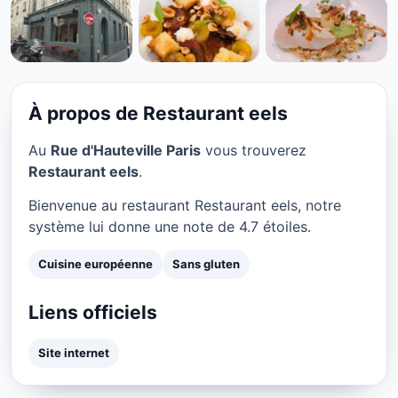
CUISINE EUROPÉENNE
Restaurant eels à Paris
★ 4.7/5
À propos de Restaurant eels
Au
Rue d'Hauteville Paris
vous trouverez
Restaurant eels
.
Bienvenue au restaurant Restaurant eels, notre
système lui donne une note de 4.7 étoiles.
Cuisine européenne
Sans gluten
Liens officiels
Site internet