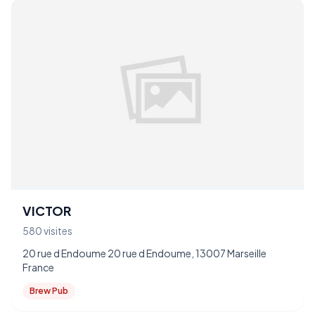
VICTOR
580 visites
20 rue d Endoume 20 rue d Endoume, 13007 Marseille
France
Brew Pub