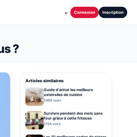
⌕
Connexion
Inscription
us ?
Articles similaires
Guide d'achat les meilleurs
ustensiles de cuisine
2888 vues
Survivre pendant des mois sans
four grâce à cette friteuse
2156 vues
Les 10 meilleures sortes de pizzas