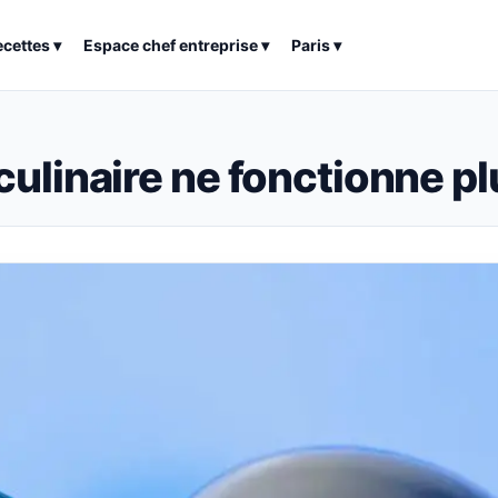
ecettes
▾
Espace chef entreprise
▾
Paris
▾
ulinaire ne fonctionne pl