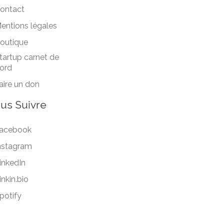
ontact
entions légales
outique
tartup carnet de
ord
aire un don
us Suivre
acebook
nstagram
inkedIn
inkin.bio
potify