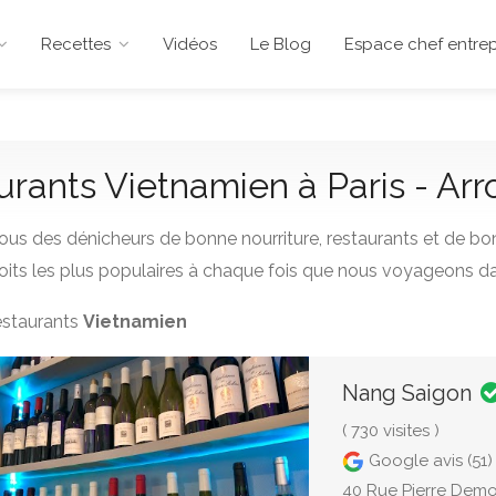
Recettes
Vidéos
Le Blog
Espace chef entrep
aurants Vietnamien à Paris - Ar
us des dénicheurs de bonne nourriture, restaurants et de bo
its les plus populaires à chaque fois que nous voyageons da
restaurants
Vietnamien
Nang Saigon
( 730 visites )
Google avis (51)
40 Rue Pierre Demou