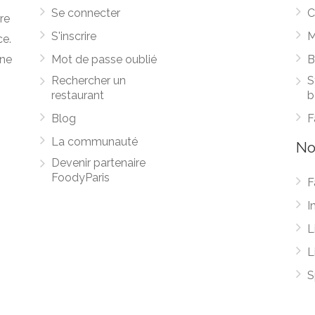
Se connecter
C
re
S'inscrire
M
ce.
une
Mot de passe oublié
B
Rechercher un
S
restaurant
b
Blog
F
La communauté
No
Devenir partenaire
FoodyParis
F
I
L
L
S