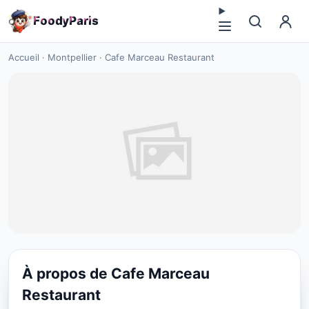
F
o
o
d
y
P
a
r
i
s
Accueil
·
Montpellier
·
Cafe Marceau Restaurant
À propos de Cafe Marceau
CUISINE EUROPÉENNE
Restaurant