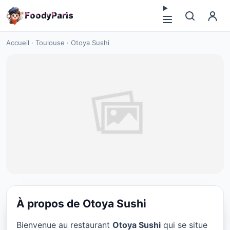
F
o
o
d
y
P
a
r
i
s
Accueil
·
Toulouse
·
Otoya Sushi
À propos de Otoya Sushi
CUISINE JAPONAISE
Bienvenue au restaurant
Otoya Sushi
qui se situe