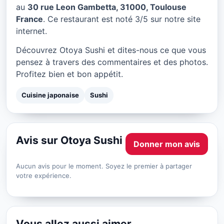
Otoya Sushi à Toulouse
au
30 rue Leon Gambetta, 31000, Toulouse
France
. Ce restaurant est noté 3/5 sur notre site
★ 3/5
internet.
Découvrez Otoya Sushi et dites-nous ce que vous
pensez à travers des commentaires et des photos.
Profitez bien et bon appétit.
Cuisine japonaise
Sushi
Avis sur Otoya Sushi
Donner mon avis
Aucun avis pour le moment. Soyez le premier à partager
votre expérience.
Vous allez aussi aimer