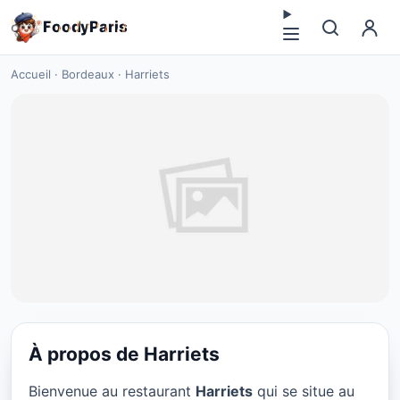
F
o
o
d
y
P
a
r
i
s
Accueil
·
Bordeaux
·
Harriets
À propos de Harriets
NOURRITURE CONTEMPORAINE
Bienvenue au restaurant
Harriets
qui se situe au