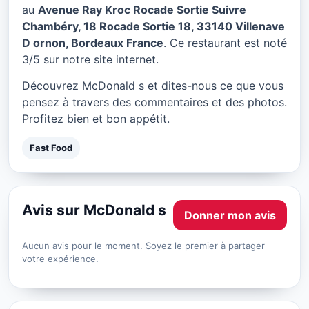
McDonald s à Bordeaux
au
Avenue Ray Kroc Rocade Sortie Suivre
Chambéry, 18 Rocade Sortie 18, 33140 Villenave
★ 3/5
D ornon, Bordeaux France
. Ce restaurant est noté
3/5 sur notre site internet.
Découvrez McDonald s et dites-nous ce que vous
pensez à travers des commentaires et des photos.
Profitez bien et bon appétit.
Fast Food
Avis sur McDonald s
Donner mon avis
Aucun avis pour le moment. Soyez le premier à partager
votre expérience.