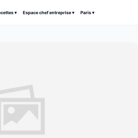
ecettes
▾
Espace chef entreprise
▾
Paris
▾