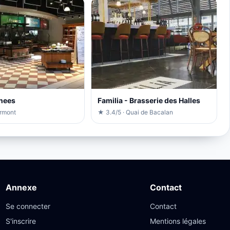
nees
Familia - Brasserie des Halles
ormont
★ 3.4/5 · Quai de Bacalan
Annexe
Contact
Se connecter
Contact
S'inscrire
Mentions légales