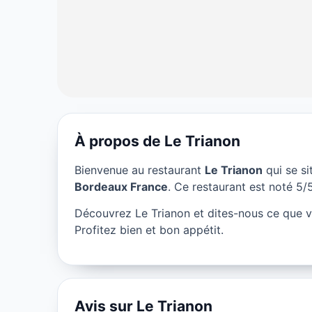
À propos de Le Trianon
RESTAURANT
Bienvenue au restaurant
Le Trianon
qui se s
Le Trianon à B
Bordeaux France
. Ce restaurant est noté 5/5
Découvrez Le Trianon et dites-nous ce que 
★ 5/5
Profitez bien et bon appétit.
Avis sur Le Trianon