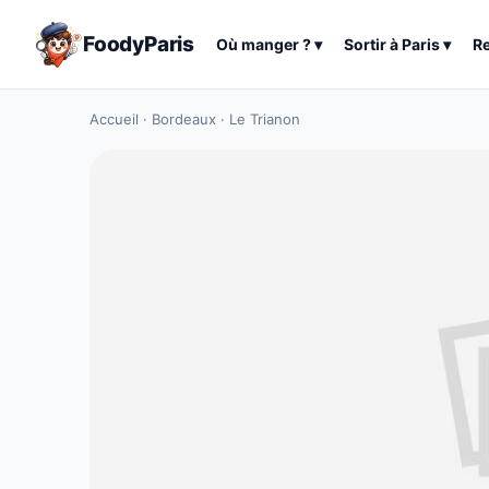
FoodyParis
Où manger ?
▾
Sortir à
Paris
▾
R
Accueil
·
Bordeaux
·
Le Trianon