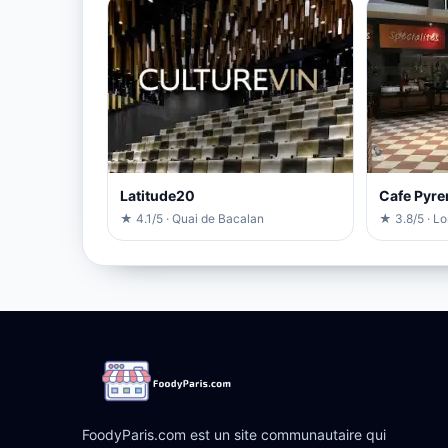
Latitude20
Cafe Pyre
★ 4.1/5 · Quai de Bacalan
★ 3.8/5 · L
FoodyParis.com est un site communautaire qui