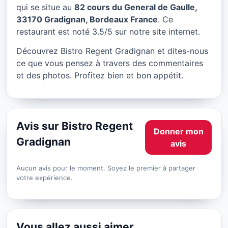
Bistro Regent Gradignan à
qui se situe au
82 cours du General de Gaulle,
Bordeaux
33170 Gradignan, Bordeaux France
. Ce
restaurant est noté 3.5/5 sur notre site internet.
★ 3.5/5
Découvrez Bistro Regent Gradignan et dites-nous
ce que vous pensez à travers des commentaires
et des photos. Profitez bien et bon appétit.
Avis sur Bistro Regent
Donner mon
Gradignan
avis
Aucun avis pour le moment. Soyez le premier à partager
votre expérience.
Vous allez aussi aimer