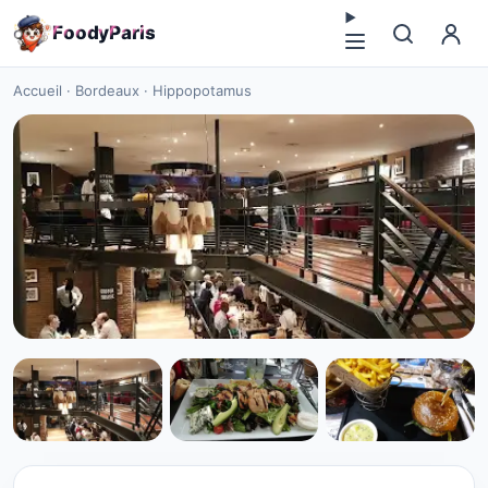
F
o
o
d
y
P
a
r
i
s
Accueil
·
Bordeaux
·
Hippopotamus
STEAKHOUSE
Hippopotamus à Bordeaux