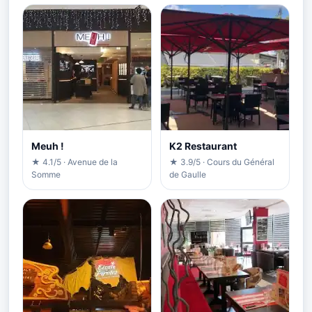
Meuh !
K2 Restaurant
★ 4.1/5 · Avenue de la
★ 3.9/5 · Cours du Général
Somme
de Gaulle