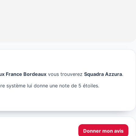
ux France Bordeaux
vous trouverez
Squadra Azzura
.
a à Bordeaux
re système lui donne une note de 5 étoiles.
Donner mon avis