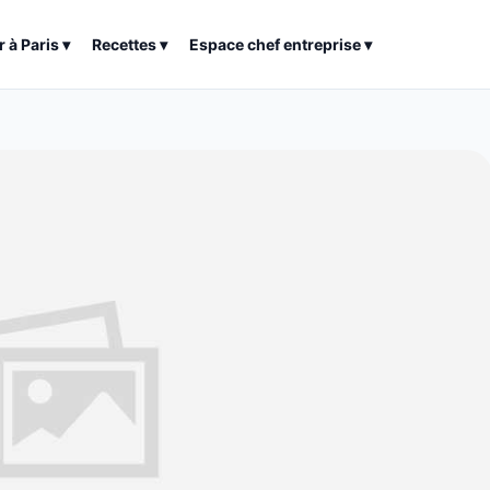
r à
Paris
▾
Recettes
▾
Espace chef entreprise
▾