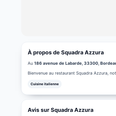
À propos de Squadra Azzura
CUISINE ITALIENNE
Au
186 avenue de Labarde, 33300, Bordea
Squadra Azzur
Bienvenue au restaurant Squadra Azzura, not
★ 5/5
Cuisine italienne
Avis sur Squadra Azzura