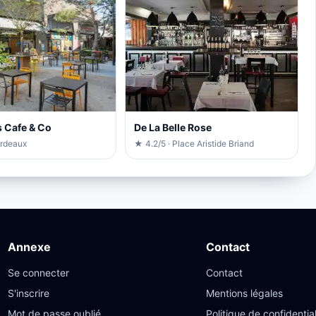
 Cafe & Co
De La Belle Rose
ordeaux
★ 4.2/5 · Place Aristide Briand
Annexe
Contact
Se connecter
Contact
S'inscrire
Mentions légales
Mot de passe oublié
Politique de confidential