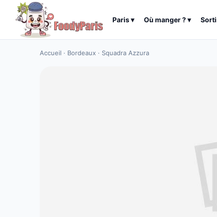
Paris
▾
Où manger ?
▾
Sorti
Accueil
·
Bordeaux
·
Squadra Azzura