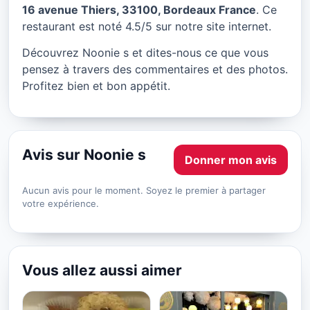
Noonie s à Bordeaux
16 avenue Thiers, 33100, Bordeaux France
. Ce
restaurant est noté 4.5/5 sur notre site internet.
★ 4.5/5
Découvrez Noonie s et dites-nous ce que vous
pensez à travers des commentaires et des photos.
Profitez bien et bon appétit.
Avis sur Noonie s
Donner mon avis
Aucun avis pour le moment. Soyez le premier à partager
votre expérience.
Vous allez aussi aimer