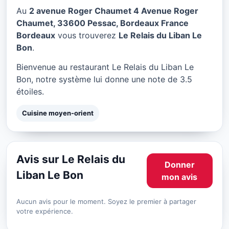
Le Relais du Liban Le Bon à
Au
2 avenue Roger Chaumet 4 Avenue Roger
Bordeaux
Chaumet, 33600 Pessac, Bordeaux France
Bordeaux
vous trouverez
Le Relais du Liban Le
★ 3.5/5
Bon
.
Bienvenue au restaurant Le Relais du Liban Le
Bon, notre système lui donne une note de 3.5
étoiles.
Cuisine moyen-orient
Avis sur Le Relais du
Donner
Liban Le Bon
mon avis
Aucun avis pour le moment. Soyez le premier à partager
votre expérience.