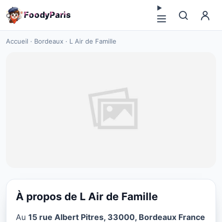
F
o
o
d
y
P
a
r
i
s
Accueil
·
Bordeaux
·
L Air de Famille
À propos de L Air de Famille
CUISINE EUROPÉENNE
Au
15 rue Albert Pitres, 33000, Bordeaux France