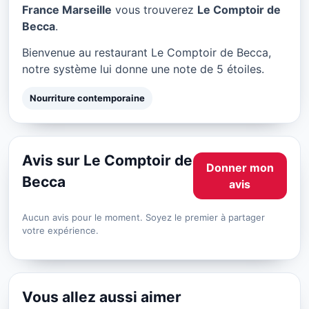
Le Comptoir de Becca à
France Marseille
vous trouverez
Le Comptoir de
Marseille
Becca
.
★ 5/5
Bienvenue au restaurant Le Comptoir de Becca,
notre système lui donne une note de 5 étoiles.
Nourriture contemporaine
Avis sur Le Comptoir de
Donner mon
Becca
avis
Aucun avis pour le moment. Soyez le premier à partager
votre expérience.
Vous allez aussi aimer