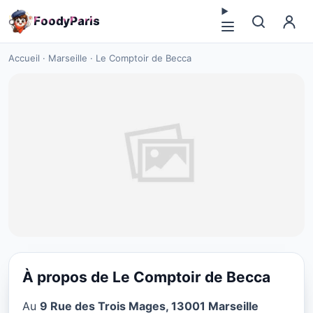
F
o
o
d
y
P
a
r
i
s
Accueil
·
Marseille
·
Le Comptoir de Becca
À propos de Le Comptoir de Becca
NOURRITURE CONTEMPORAINE
Au
9 Rue des Trois Mages, 13001 Marseille