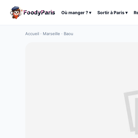
F
o
o
d
y
P
a
r
i
s
Où manger ?
▾
Sortir à
Paris
▾
R
Accueil
·
Marseille
·
Baou