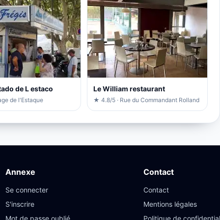
ado de L estaco
Le William restaurant
age de l'Estaque
★ 4.8/5 · Rue du Commandant Rolland
Annexe
Contact
Se connecter
Contact
S'inscrire
Mentions légales
Mot de passe oublié
Politique de confidential