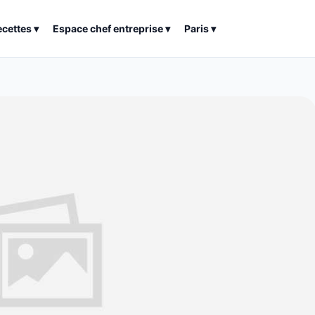
ecettes
▾
Espace chef entreprise
▾
Paris
▾