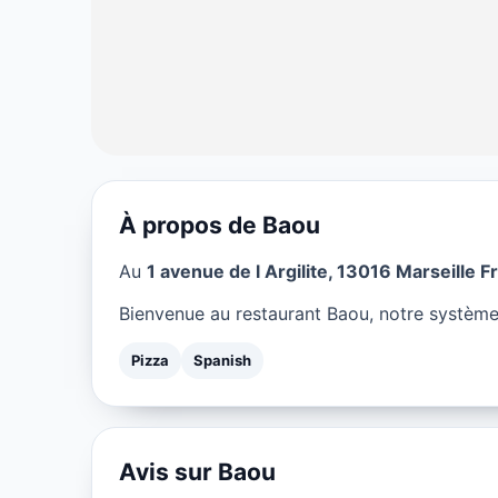
À propos de Baou
PIZZA
Au
1 avenue de l Argilite, 13016 Marseille F
Baou à Marseil
Bienvenue au restaurant Baou, notre système 
★ 4/5
Pizza
Spanish
Avis sur Baou