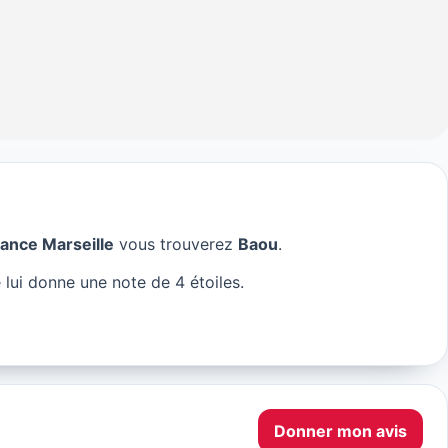
rance Marseille
vous trouverez
Baou
.
le
lui donne une note de 4 étoiles.
Donner mon avis