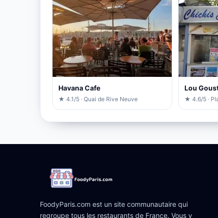
Havana Cafe
Lou Goust
★ 4.1/5 · Quai de Rive Neuve
★ 4.6/5 · Pl
FoodyParis.com est un site communautaire qui
regroupe tous les restaurants de France. Vous y