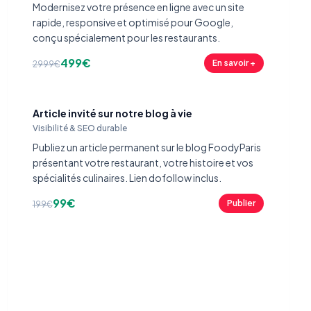
Modernisez votre présence en ligne avec un site
rapide, responsive et optimisé pour Google,
conçu spécialement pour les restaurants.
499€
En savoir +
2999€
Article invité sur notre blog à vie
Visibilité & SEO durable
Publiez un article permanent sur le blog FoodyParis
présentant votre restaurant, votre histoire et vos
spécialités culinaires. Lien dofollow inclus.
99€
Publier
199€