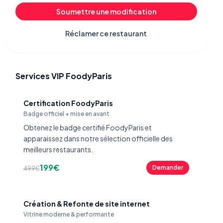
Soumettre une modification
Réclamer ce restaurant
Services VIP FoodyParis
Certification FoodyParis
Badge officiel + mise en avant
Obtenez le badge certifié FoodyParis et
apparaissez dans notre sélection officielle des
meilleurs restaurants.
199€
Demander
499€
Création & Refonte de site internet
Vitrine moderne & performante