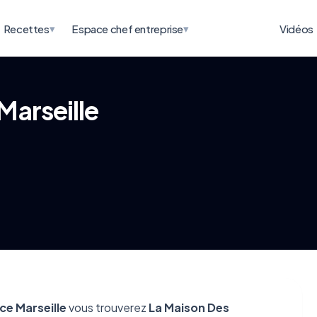
▾
▾
Recettes
Espace chef entreprise
Vidéos
Marseille
ce Marseille
vous trouverez
La Maison Des