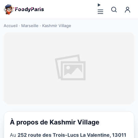
F
o
o
d
y
P
a
r
i
s
Accueil
·
Marseille
·
Kashmir Village
À propos de Kashmir Village
CUISINE MOYEN-ORIENT
Au
252 route des Trois-Lucs La Valentine, 13011