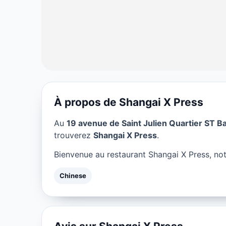
À propos de Shangai X Press
CHINESE
Au
19 avenue de Saint Julien Quartier ST Ba
Shangai X Pres
trouverez
Shangai X Press
.
Bienvenue au restaurant Shangai X Press, not
★ 4.5/5
Chinese