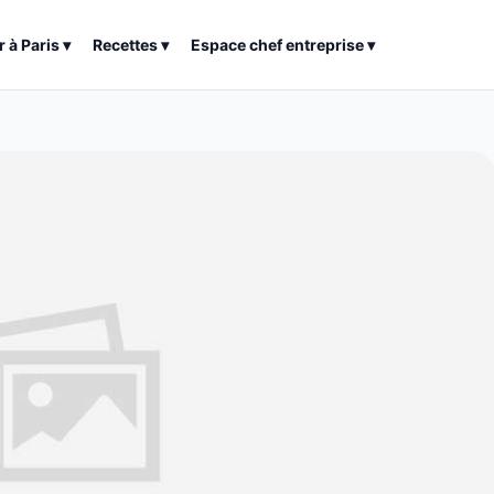
r à
Paris
▾
Recettes
▾
Espace chef entreprise
▾