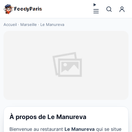
F
o
o
d
y
P
a
r
i
s
Accueil
·
Marseille
·
Le Manureva
À propos de Le Manureva
RESTAURANT
Bienvenue au restaurant
Le Manureva
qui se situe