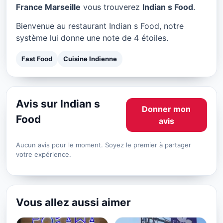
Indian s Food à Marseille
France Marseille
vous trouverez
Indian s Food
.
★ 4/5
Bienvenue au restaurant Indian s Food, notre
système lui donne une note de 4 étoiles.
Fast Food
Cuisine Indienne
Avis sur Indian s
Donner mon
Food
avis
Aucun avis pour le moment. Soyez le premier à partager
votre expérience.
Vous allez aussi aimer