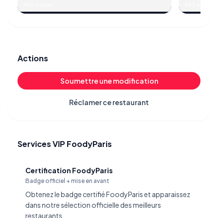
France
Sartorio, 1
960 visites
583 visites
Actions
Soumettre une modification
Réclamer ce restaurant
Services VIP FoodyParis
Certification FoodyParis
Badge officiel + mise en avant
Obtenez le badge certifié FoodyParis et apparaissez
dans notre sélection officielle des meilleurs
restaurants.