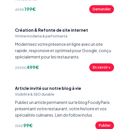
199€
Demander
499€
Création & Refonte de site internet
Vitrine moderne & performante
Modernisez votre présence en ligne avec un site
rapide, responsive et optimisé pour Google, conçu
spécialement pour les restaurants.
499€
En savoir +
2999€
Article invité sur notre blog à vie
Visibilité & SEO durable
Publiez un article permanent sur le blog FoodyParis
présentant votre restaurant, votre histoire et vos
spécialités culinaires. Lien dofollow inclus.
99€
Publier
199€