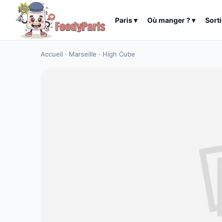
Paris
▾
Où manger ?
▾
Sorti
Accueil
·
Marseille
·
High Cube