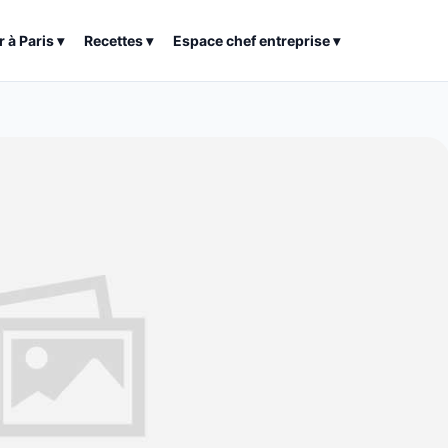
r à
Paris
▾
Recettes
▾
Espace chef entreprise
▾