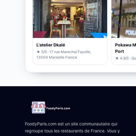
L'atelier Dkalé
Pokawa Ma
Port
★ 5/5 · 17 rue Marechal Fayolle,
13004 Marseille France
★ 4.9/5 · Qu
FoodyParis.com est un site communautaire qui
regroupe tous les restaurants de France. Vous y