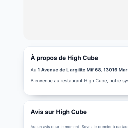
À propos de High Cube
RESTAURANT
Au
1 Avenue de L argilite Mif 68, 13016 Mar
High Cube à Ma
Bienvenue au restaurant High Cube, notre sys
★ 5/5
Avis sur High Cube
Aucun avis pour le moment. Soyez le premier à partag