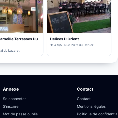
rseille Terrasses Du
Delices D Orient
★ 4.9/5 · Rue Puits du Denier
ai du Lazaret
Annexe
Contact
Se connecter
Contact
S'inscrire
Mentions légales
Mot de passe oublié
Politique de confidential