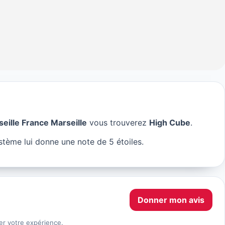
seille France Marseille
vous trouverez
High Cube
.
rseille
tème lui donne une note de 5 étoiles.
Donner mon avis
er votre expérience.