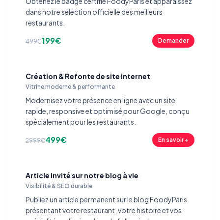
Obtenez le badge certifié FoodyParis et apparaissez
dans notre sélection officielle des meilleurs
restaurants.
199€
Demander
499€
Création & Refonte de site internet
Vitrine moderne & performante
Modernisez votre présence en ligne avec un site
rapide, responsive et optimisé pour Google, conçu
spécialement pour les restaurants.
499€
En savoir +
2999€
Article invité sur notre blog à vie
Visibilité & SEO durable
Publiez un article permanent sur le blog FoodyParis
présentant votre restaurant, votre histoire et vos