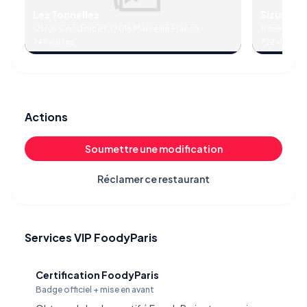
Les Tonnelles
Sizun Cr
121 rue Condorcet, 13016 Marseille France
11 avenue d
749 visites
722 visites
Actions
Soumettre une modification
Réclamer ce restaurant
Services VIP FoodyParis
Certification FoodyParis
Badge officiel + mise en avant