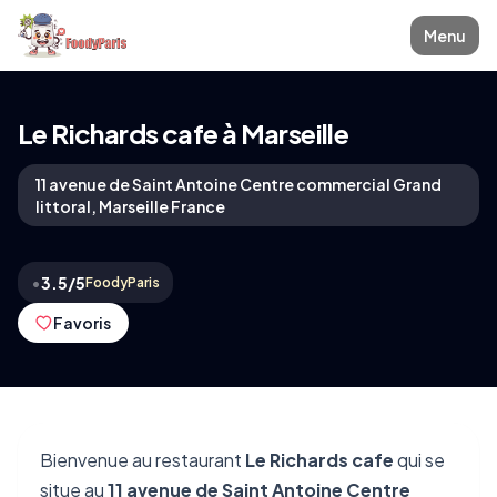
Menu
Le Richards cafe à Marseille
11 avenue de Saint Antoine Centre commercial Grand
littoral, Marseille France
•
3.5/5
FoodyParis
Favoris
Bienvenue au restaurant
Le Richards cafe
qui se
situe au
11 avenue de Saint Antoine Centre