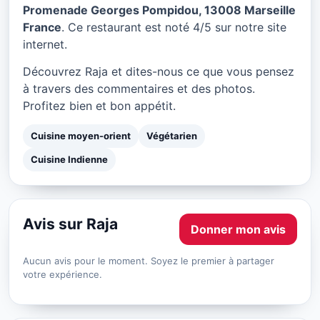
Raja à Marseille
Promenade Georges Pompidou, 13008 Marseille
France
. Ce restaurant est noté 4/5 sur notre site
★ 4/5
internet.
Découvrez Raja et dites-nous ce que vous pensez
à travers des commentaires et des photos.
Profitez bien et bon appétit.
Cuisine moyen-orient
Végétarien
Cuisine Indienne
Avis sur Raja
Donner mon avis
Aucun avis pour le moment. Soyez le premier à partager
votre expérience.