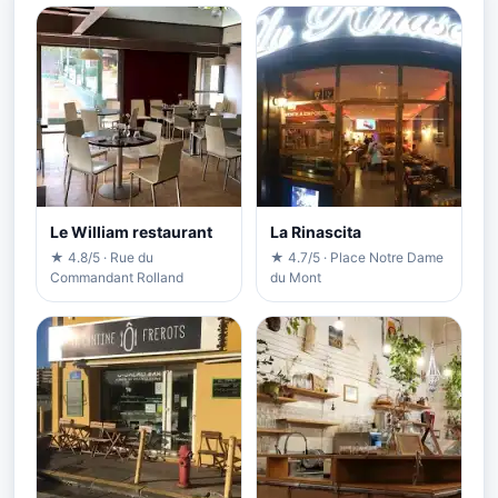
Le William restaurant
La Rinascita
★ 4.8/5 · Rue du
★ 4.7/5 · Place Notre Dame
Commandant Rolland
du Mont