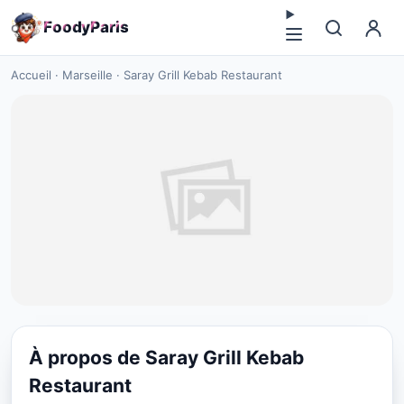
F
o
o
d
y
P
a
r
i
s
Accueil
·
Marseille
·
Saray Grill Kebab Restaurant
À propos de Saray Grill Kebab
PIZZA
Restaurant