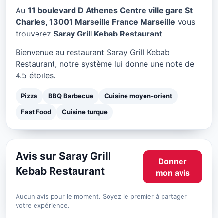
Saray Grill Kebab
Au
11 boulevard D Athenes Centre ville gare St
Restaurant à Marseille
Charles, 13001 Marseille France Marseille
vous
trouverez
Saray Grill Kebab Restaurant
.
★ 4.5/5
Bienvenue au restaurant Saray Grill Kebab
Restaurant, notre système lui donne une note de
4.5 étoiles.
Pizza
BBQ Barbecue
Cuisine moyen-orient
Fast Food
Cuisine turque
Avis sur Saray Grill
Donner
Kebab Restaurant
mon avis
Aucun avis pour le moment. Soyez le premier à partager
votre expérience.