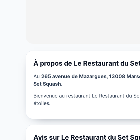
À propos de Le Restaurant du Se
RESTAURANT
Au
265 avenue de Mazargues, 13008 Marsei
Le Restaurant 
Set Squash
.
Marseille
Bienvenue au restaurant Le Restaurant du Se
étoiles.
★ 4/5
Avis sur Le Restaurant du Set S