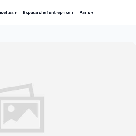
ecettes
▾
Espace chef entreprise
▾
Paris
▾