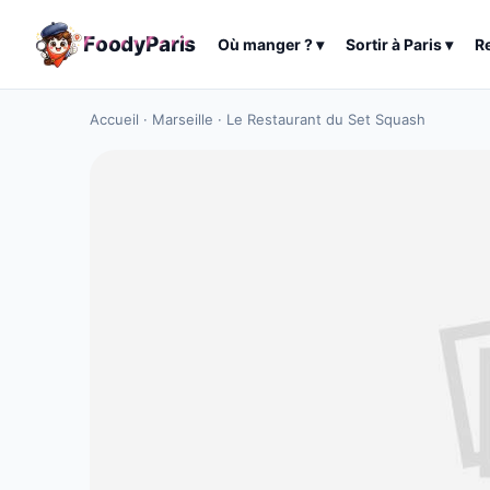
F
o
o
d
y
P
a
r
i
s
Où manger ?
▾
Sortir à
Paris
▾
R
Accueil
·
Marseille
·
Le Restaurant du Set Squash