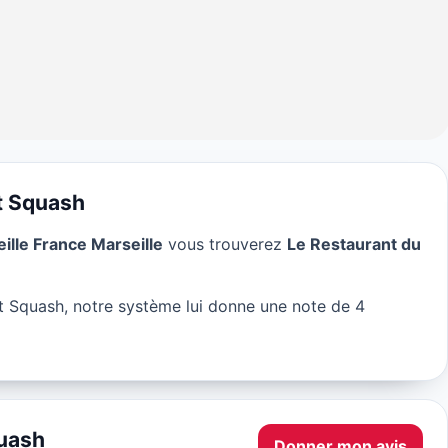
t Squash
lle France Marseille
vous trouverez
Le Restaurant du
du Set Squash à
t Squash, notre système lui donne une note de 4
quash
Donner mon avis