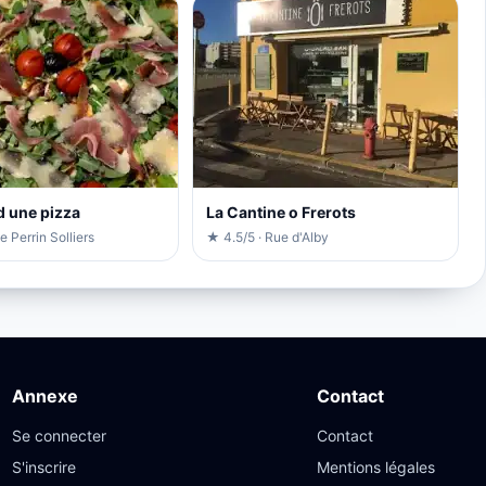
d une pizza
La Cantine o Frerots
e Perrin Solliers
★ 4.5/5 · Rue d'Alby
Annexe
Contact
Se connecter
Contact
S'inscrire
Mentions légales