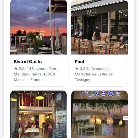
Bistrot Gusto
Paul
★ 2/5 · 148 avenue Pierre
★ 3.8/5 · Avenue du
Mendes-France, 13008
Maréchal de Lattre de
Marseille France
Tassigny