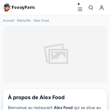
F
o
o
d
y
P
a
r
i
s
Accueil
·
Marseille
·
Alex Food
À propos de Alex Food
RESTAURANT
Bienvenue au restaurant
Alex Food
qui se situe au