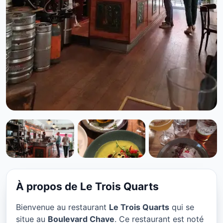
MEDITERRANEAN
Le Trois Quarts à Marseille
★ 4.2/5
À propos de Le Trois Quarts
Bienvenue au restaurant
Le Trois Quarts
qui se
situe au
Boulevard Chave
. Ce restaurant est noté