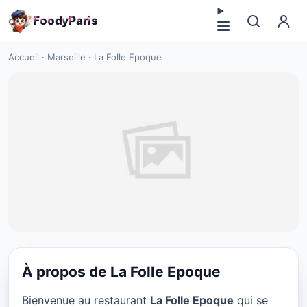
F
o
o
d
y
P
a
r
i
s
Accueil
·
Marseille
·
La Folle Epoque
À propos de La Folle Epoque
RESTAURANT
Bienvenue au restaurant
La Folle Epoque
qui se