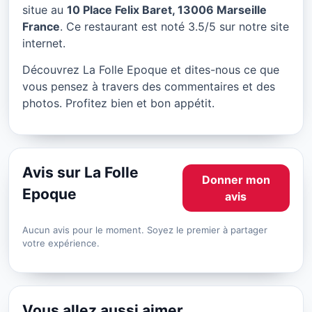
La Folle Epoque à Marseille
situe au
10 Place Felix Baret, 13006 Marseille
France
. Ce restaurant est noté 3.5/5 sur notre site
★ 3.5/5
internet.
Découvrez La Folle Epoque et dites-nous ce que
vous pensez à travers des commentaires et des
photos. Profitez bien et bon appétit.
Avis sur La Folle
Donner mon
Epoque
avis
Aucun avis pour le moment. Soyez le premier à partager
votre expérience.
Vous allez aussi aimer