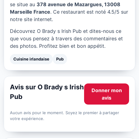
O Brady s Irish Pub à
se situe au
378 avenue de Mazargues, 13008
Marseille
Marseille France
. Ce restaurant est noté 4.5/5 sur
notre site internet.
★ 4.5/5
Découvrez O Brady s Irish Pub et dites-nous ce
que vous pensez à travers des commentaires et
des photos. Profitez bien et bon appétit.
Cuisine irlandaise
Pub
Avis sur O Brady s Irish
Donner mon
Pub
avis
Aucun avis pour le moment. Soyez le premier à partager
votre expérience.