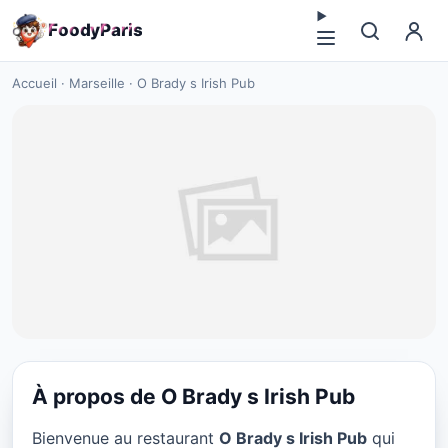
F
o
o
d
y
P
a
r
i
s
Accueil
·
Marseille
·
O Brady s Irish Pub
À propos de O Brady s Irish Pub
CUISINE IRLANDAISE
Bienvenue au restaurant
O Brady s Irish Pub
qui