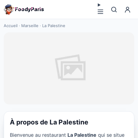
F
o
o
d
y
P
a
r
i
s
Accueil
·
Marseille
·
La Palestine
À propos de La Palestine
CUISINE MOYEN-ORIENT
Bienvenue au restaurant
La Palestine
qui se situe