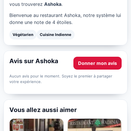
Ashoka à Marseille
vous trouverez
Ashoka
.
★ 4/5
Bienvenue au restaurant Ashoka, notre système lui
donne une note de 4 étoiles.
Végétarien
Cuisine Indienne
Avis sur Ashoka
Donner mon avis
Aucun avis pour le moment. Soyez le premier à partager
votre expérience.
Vous allez aussi aimer