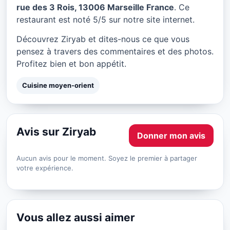
Ziryab à Marseille
rue des 3 Rois, 13006 Marseille France
. Ce
restaurant est noté 5/5 sur notre site internet.
★ 5/5
Découvrez Ziryab et dites-nous ce que vous
pensez à travers des commentaires et des photos.
Profitez bien et bon appétit.
Cuisine moyen-orient
Avis sur Ziryab
Donner mon avis
Aucun avis pour le moment. Soyez le premier à partager
votre expérience.
Vous allez aussi aimer