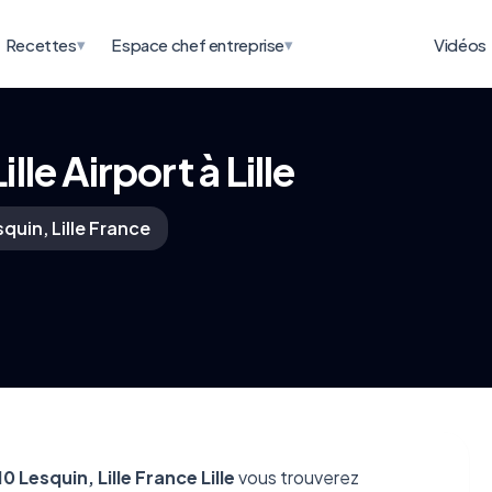
▾
▾
Recettes
Espace chef entreprise
Vidéos
le Airport à Lille
quin, Lille France
 Lesquin, Lille France Lille
vous trouverez