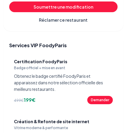
Soumettre une modification
Réclamer ce restaurant
Services VIP FoodyParis
Certification FoodyParis
Badge officiel + mise en avant
Obtenez le badge certifié FoodyParis et
apparaissez dans notre sélection officielle des
meilleurs restaurants.
199€
Demander
499€
Création & Refonte de site internet
Vitrine moderne & performante