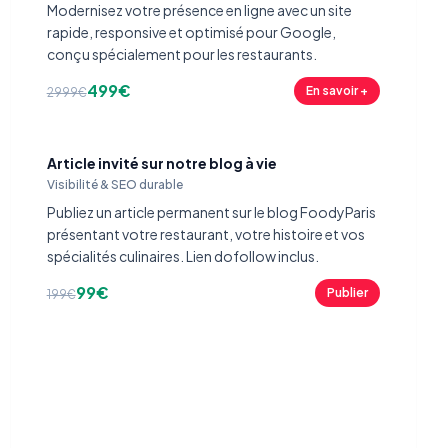
Modernisez votre présence en ligne avec un site
rapide, responsive et optimisé pour Google,
conçu spécialement pour les restaurants.
499€
En savoir +
2999€
Article invité sur notre blog à vie
Visibilité & SEO durable
Publiez un article permanent sur le blog FoodyParis
présentant votre restaurant, votre histoire et vos
spécialités culinaires. Lien dofollow inclus.
99€
Publier
199€