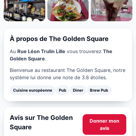
CUISINE EUROPÉENNE
The Golden Square à Lille
★ 3.8/5
À propos de The Golden Square
Au
Rue Léon Trulin Lille
vous trouverez
The
Golden Square
.
Bienvenue au restaurant The Golden Square, notre
système lui donne une note de 3.8 étoiles.
Cuisine européenne
Pub
Diner
Brew Pub
Avis sur The Golden
Donner mon
Square
avis