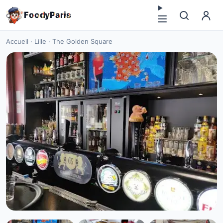
F
o
o
d
y
P
a
r
i
s
Accueil
·
Lille
·
The Golden Square