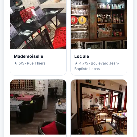
Mademoiselle
Loc ale
★ 5/5 · Rue Thiers
★ 4.7/5 · Boulevard Jean-
Baptiste Lebas